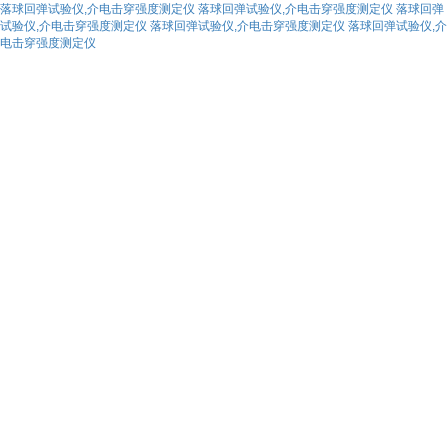
落球回弹试验仪,介电击穿强度测定仪
落球回弹试验仪,介电击穿强度测定仪
落球回弹
试验仪,介电击穿强度测定仪
落球回弹试验仪,介电击穿强度测定仪
落球回弹试验仪,介
电击穿强度测定仪