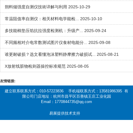
朔料烟强度自测仪技術详解与利用 2025-10-29
常温阻值率自测仪：相关材料电学能检... 2025-10-10
多技能棉垫压馅抗拉强度检测机：升级产... 2025-09-24
不同频相对介电常数测试图片仪食材电能分... 2025-09-08
谁更耐破损？选文看懂泡沫塑料静摩擦力破损试... 2025-08-21
X放射线脏物检则器操控标准规范 2025-08-05
友情链接:
建立联系联系方式：010-57223836 手机端联系方式：13581986395 有
限公司门店地址：杭州市昌平区百善镇王庄工业化园
Email：1770844735@qq.com
易展提供技术支持