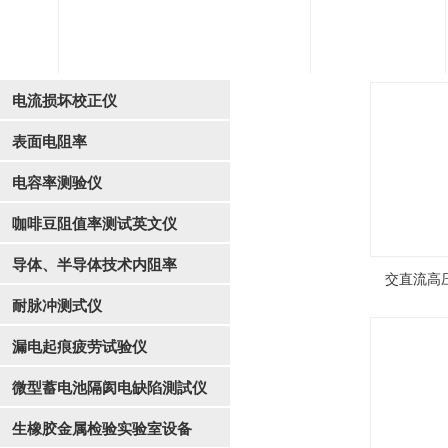
电流损坏校正仪
表面电阻率
电容率测验仪
全自动电阻率检测仪
咖啡豆阻值率测试英文仪
导体、半导体技术内阻率
交直流高压
耐脉冲测式仪
漏电起痕疲劳试验仪
微型蓄电池隔阂电缺陷測試仪
生橡胶金属检验实验室设备