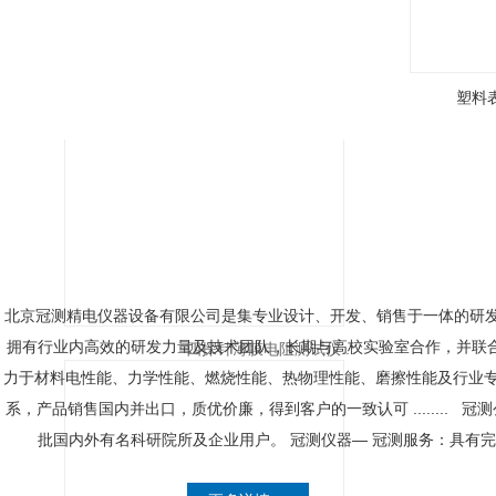
海绵透气性测试机
塑料
北京冠测精电仪器设备有限公司是集专业设计、开发、销售于一体的研发
拥有行业内高效的研发力量及技术团队，长期与高校实验室合作，并联
四探针薄膜电阻测试仪...
力于材料电性能、力学性能、燃烧性能、热物理性能、磨擦性能及行业专
系，产品销售国内并出口，质优价廉，得到客户的一致认可 .......
批国内外有名科研院所及企业用户。 冠测仪器— 冠测服务：具有