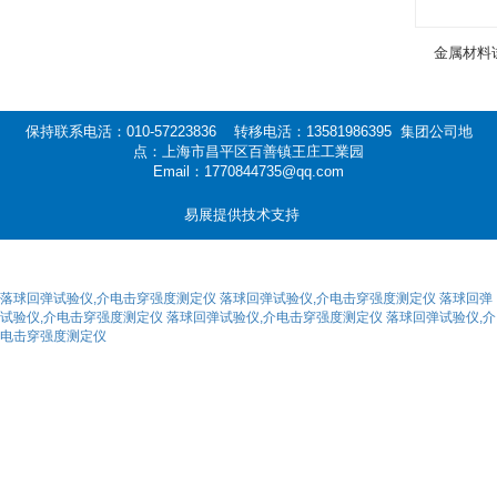
金属材料
保持联系电活：010-57223836 转移电活：13581986395 集团公司地
点：上海市昌平区百善镇王庄工業园
Email：1770844735@qq.com
易展提供技术支持
落球回弹试验仪,介电击穿强度测定仪
落球回弹试验仪,介电击穿强度测定仪
落球回弹
试验仪,介电击穿强度测定仪
落球回弹试验仪,介电击穿强度测定仪
落球回弹试验仪,介
电击穿强度测定仪