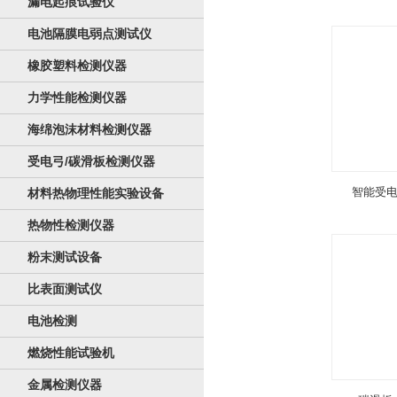
漏电起痕试验仪
电池隔膜电弱点测试仪
橡胶塑料检测仪器
力学性能检测仪器
海绵泡沫材料检测仪器
受电弓/碳滑板检测仪器
智能受
材料热物理性能实验设备
热物性检测仪器
粉末测试设备
比表面测试仪
电池检测
燃烧性能试验机
金属检测仪器