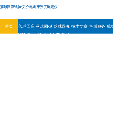
落球回弹试验仪,介电击穿强度测定仪
首页
落球回弹
落球回弹
落球回弹
技术文章
售后服务
成
试验仪,介
试验仪,介
试验仪,介
电击穿强
电击穿强
电击穿强
度测定仪
度测定仪
度测定仪