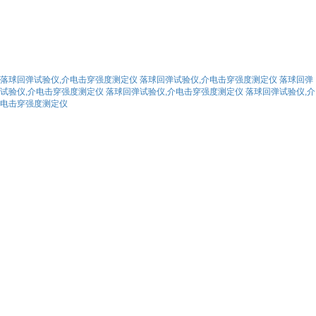
落球回弹试验仪,介电击穿强度测定仪
落球回弹试验仪,介电击穿强度测定仪
落球回弹
试验仪,介电击穿强度测定仪
落球回弹试验仪,介电击穿强度测定仪
落球回弹试验仪,介
电击穿强度测定仪