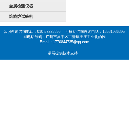
金属检测仪器
焙烧炉试验机
认识咨询咨询电话：010-57223836 可移动咨询咨询电话：13581986395
司电话号码：广州市昌平区百善镇王庄工业化的园
Email：1770844735@qq.com
易展提供技术支持