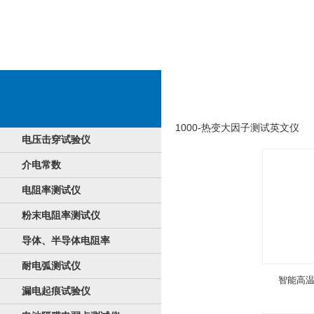
食品展示台
1000-热变大因子测试英文仪
电压击穿试验仪
介电常数
电阻率测试仪
粉末电阻率测试仪
导体、半导体电阻率
耐电弧测试仪
智能高
漏电起痕试验仪