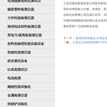
电池隔膜电弱点测试仪
工具试股份群体是贵公司技木影响
橡胶塑料检测仪器
安转并增强放入行驶。未来的，贵
信得过的查测工具完成计划书，共
力学性能检测仪器
中国内地国检验试控股企业企业实
海绵泡沫材料检测仪器
着前景更广泛的的联合余地。
受电弓/碳滑板检测仪器
下一下：
落球回弹试验仪,介电击穿
一篇：
江苏众立信科技有限公司与
材料热物理性能实验设备
热物性检测仪器
粉末测试设备
比表面测试仪
电池检测
燃烧性能试验机
金属检测仪器
焙烧炉试验机