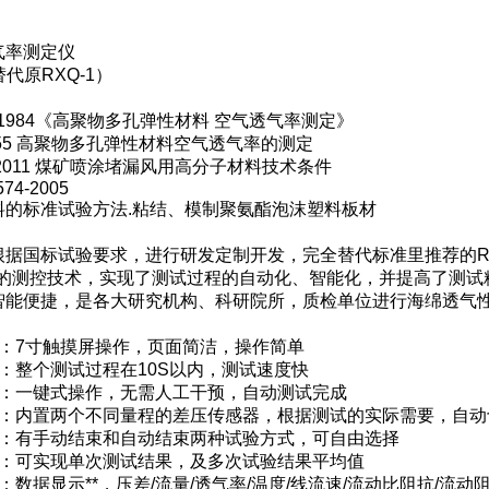
气率测定仪
（替代原RXQ-1）
8:1984《高聚物多孔弹性材料 空气透气率测定》
0655 高聚物多孔弹性材料空气透气率的测定
8-2011 煤矿喷涂堵漏风用高分子材料技术条件
74-2005
料的标准试验方法.粘结、模制聚氨酯泡沫塑料板材
根据国标试验要求，进行研发定制开发，完全替代标准里推荐的R
新的测控技术，实现了测试过程的自动化、智能化，并提高了测试
智能便捷，是各大研究机构、科研院所，质检单位进行海绵透气
示：7寸触摸屏操作，页面简洁，操作简单
：整个测试过程在10S以内，测试速度快
程：一键式操作，无需人工干预，自动测试完成
换：内置两个不同量程的差压传感器，根据测试的实际需要，自动
束：有手动结束和自动结束两种试验方式，可自由选择
果：可实现单次测试结果，及多次试验结果平均值
：数据显示**，压差/流量/透气率/温度/线流速/流动比阻抗/流动