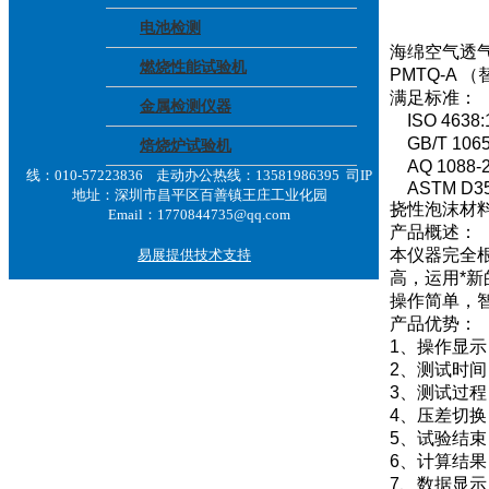
电池检测
海绵空气透
燃烧性能试验机
PMTQ-A 
满足标准：
金属检测仪器
ISO 463
GB/T 1
焙烧炉试验机
AQ 108
线：010-57223836 走动办公热线：13581986395 司IP
ASTM D35
地址：深圳市昌平区百善镇王庄工业化园
挠性泡沫材
Email：1770844735@qq.com
产品概述：
本仪器完全
易展提供技术支持
高，运用*
操作简单，
产品优势：
1、操作显
2、测试时间
3、测试过
4、压差切
5、试验结
6、计算结
7、数据显示