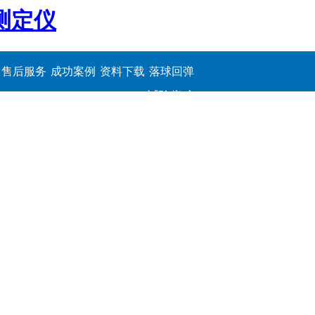
测定仪
售后服务
成功案例
资料下载
落球回弹
试验仪,介
电击穿强
度测定仪