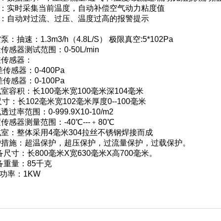
偿：实时采集当前温度，自动补偿空气动力粘度值
示：自动对过流、过压、温度过高的报警提示
：抽速：1.3m3/h（4.8L/S） 极限真空:5*102Pa
传感器测试范围：0-50L/min
差传感器：
器：0-400Pa
器：0-100Pa
试室容积：长100毫米宽100毫米深104毫米
尺寸：长102毫米宽102毫米厚度0--100毫米
过率范围：0-999.9X10-10/m2
传感器测量范围：-40℃---﹢80℃
试室：整体采用4毫米304拉丝不锈钢焊接而成
保护措施：超温保护，超压保护，过流量保护，过载保护。
备尺寸：长800毫米X宽630毫米X高700毫米。
备重量：85千克
备功率：1KW