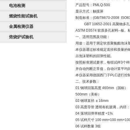
产品型号：PMLQ-500
电池检测
显示方式：触摸屏
燃烧性能试验机
制造标准：(GB/T6670-2008 IS
GBT 10652-2001 高聚物
金属检测仪器
ASTM D3574 软质多孔材料-
焙烧炉试验机
一、适用范围及功能：
用途：适用于测定软质聚氨酯泡沫塑
本仪器通过标准规定直径和质量的
示泡沫塑料的回弹性能。
按照标准测试要求，每组试样3个
并自动判断正常值，自动计算平均
本仪器采用德国西门子PLC进行控
二、技术参数：
01 钢球回落高度 460mm（国标）
500mm（美标）
02 钢球直径 ￠16mm
03 高度导管 透明有机玻璃，内径：
04 落球回弹率精度 <1%
05 试样尺寸 100 mm×100 mm×1
06 试样数量 3组