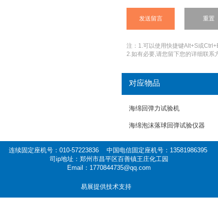
注：1.可以使用快捷键Alt+S或Ctrl+
2.如有必要,请您留下您的详细联系方
对应物品
海绵回弹力试验机
海绵泡沫落球回弹试验仪器
连续固定座机号：010-57223836 中国电信固定座机号：13581986395
司ip地址：郑州市昌平区百善镇王庄化工园
Email：1770844735@qq.com
易展提供技术支持